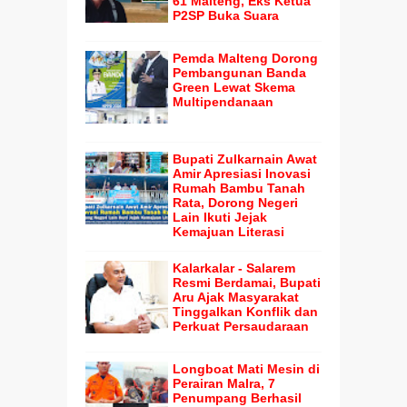
61 Malteng, Eks Ketua
P2SP Buka Suara
Pemda Malteng Dorong
Pembangunan Banda
Green Lewat Skema
Multipendanaan
Bupati Zulkarnain Awat
Amir Apresiasi Inovasi
Rumah Bambu Tanah
Rata, Dorong Negeri
Lain Ikuti Jejak
Kemajuan Literasi
Kalarkalar - Salarem
Resmi Berdamai, Bupati
Aru Ajak Masyarakat
Tinggalkan Konflik dan
Perkuat Persaudaraan
Longboat Mati Mesin di
Perairan Malra, 7
Penumpang Berhasil