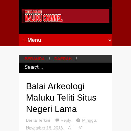
BERANDA
/
DAERAH
/
Balai Arkeologi
Maluku Teliti Situs
Negeri Lama
Berita Terkini
Reply
Minggu,
+
-
November 18, 2018
A
A