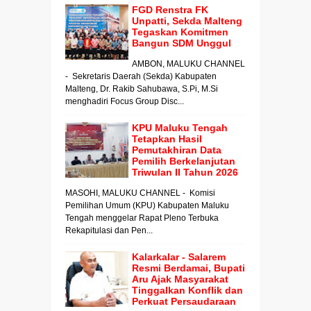
FGD Renstra FK
Unpatti, Sekda Malteng
Tegaskan Komitmen
Bangun SDM Unggul
AMBON, MALUKU CHANNEL
- Sekretaris Daerah (Sekda) Kabupaten
Malteng, Dr. Rakib Sahubawa, S.Pi, M.Si
menghadiri Focus Group Disc...
KPU Maluku Tengah
Tetapkan Hasil
Pemutakhiran Data
Pemilih Berkelanjutan
Triwulan II Tahun 2026
MASOHI, MALUKU CHANNEL - Komisi
Pemilihan Umum (KPU) Kabupaten Maluku
Tengah menggelar Rapat Pleno Terbuka
Rekapitulasi dan Pen...
Kalarkalar - Salarem
Resmi Berdamai, Bupati
Aru Ajak Masyarakat
Tinggalkan Konflik dan
Perkuat Persaudaraan