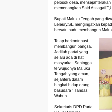
pelosok desa, mensejahterakan r
memenangkan Said Assagaff ",U
Bupati Maluku Tengah yang diwak
Leleury,SE mengingatkan kepada 
bersatu padu membangun Maluk
Tetap berkontribusi
membangun bangsa.
Jadilah partai yang
selalu ada di hati
masyarkat. Sehingga
terwujudnya Maluku
Tengah yang aman,
sejahtera dalam
bingkai hidup orang
basudara ",Tandas
Wabub.
Sekretaris DPD Partai