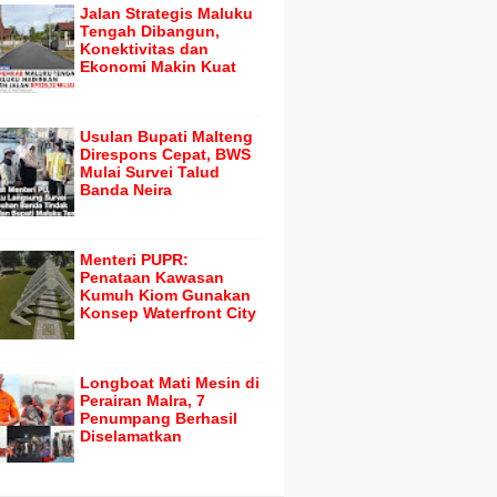
Jalan Strategis Maluku
Tengah Dibangun,
Konektivitas dan
Ekonomi Makin Kuat
Usulan Bupati Malteng
Direspons Cepat, BWS
Mulai Survei Talud
Banda Neira
Menteri PUPR:
Penataan Kawasan
Kumuh Kiom Gunakan
Konsep Waterfront City
Longboat Mati Mesin di
Perairan Malra, 7
Penumpang Berhasil
Diselamatkan