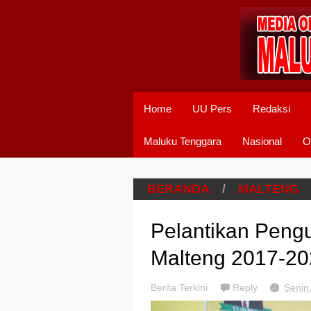
Home
UU Pers
Redaksi
Maluku Tenggara
Nasional
O
BERANDA
/
MALTENG
Pelantikan Peng
Malteng 2017-2
Berita Terkini
Reply
Senin