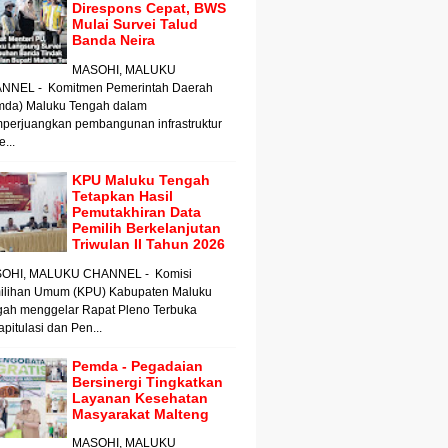
Direspons Cepat, BWS
Mulai Survei Talud
Banda Neira
MASOHI, MALUKU
NNEL - Komitmen Pemerintah Daerah
mda) Maluku Tengah dalam
perjuangkan pembangunan infrastruktur
e...
KPU Maluku Tengah
Tetapkan Hasil
Pemutakhiran Data
Pemilih Berkelanjutan
Triwulan II Tahun 2026
OHI, MALUKU CHANNEL - Komisi
ilihan Umum (KPU) Kabupaten Maluku
gah menggelar Rapat Pleno Terbuka
pitulasi dan Pen...
Pemda - Pegadaian
Bersinergi Tingkatkan
Layanan Kesehatan
Masyarakat Malteng
MASOHI, MALUKU