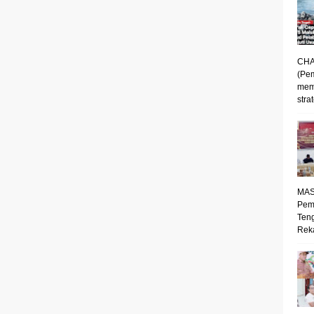
CHA
(Pe
mem
strat
MAS
Pem
Ten
Reka