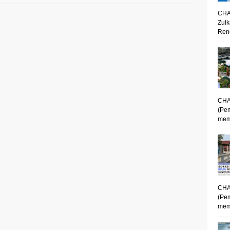
CHA
Zulk
Renc
CHA
(Pe
mem
CHA
(Pe
memp