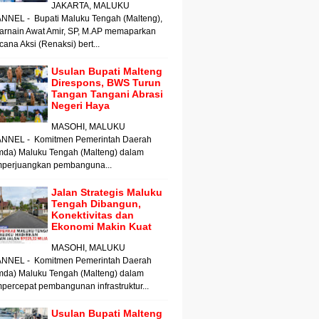
JAKARTA, MALUKU
NNEL - Bupati Maluku Tengah (Malteng),
arnain Awat Amir, SP, M.AP memaparkan
ana Aksi (Renaksi) bert...
Usulan Bupati Malteng
Direspons, BWS Turun
Tangan Tangani Abrasi
Negeri Haya
MASOHI, MALUKU
NNEL - Komitmen Pemerintah Daerah
mda) Maluku Tengah (Malteng) dalam
perjuangkan pembanguna...
Jalan Strategis Maluku
Tengah Dibangun,
Konektivitas dan
Ekonomi Makin Kuat
MASOHI, MALUKU
NNEL - Komitmen Pemerintah Daerah
mda) Maluku Tengah (Malteng) dalam
ercepat pembangunan infrastruktur...
Usulan Bupati Malteng