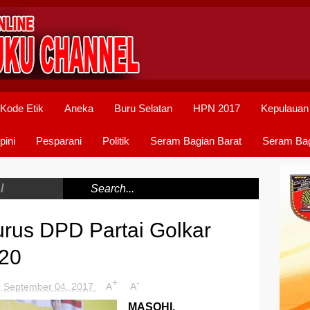
Kode Etik
Aneka
Buru Selatan
HPN 2017
Kepulauan
pini
Pesparani
Politik
Seram Bagian Barat
Seram Bag
/
urus DPD Partai Golkar
020
+
-
, September 04, 2017
A
A
MASOHI,