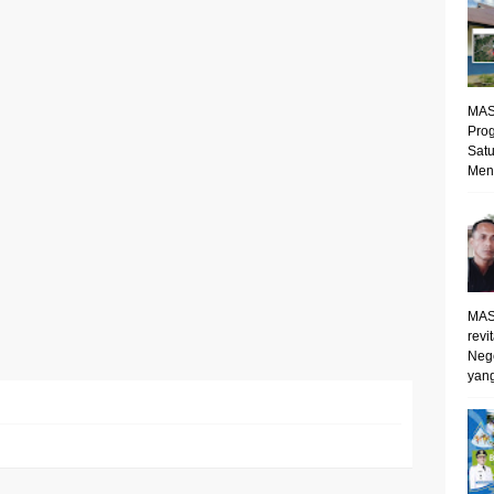
MAS
Prog
Satu
Mene
MAS
revi
Neg
yang