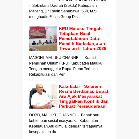
- Sekretaris Daerah (Sekda) Kabupaten
Malteng, Dr. Rakib Sahubawa, S.Pi, M.Si
menghadiri Focus Group Disc...
KPU Maluku Tengah
Tetapkan Hasil
Pemutakhiran Data
Pemilih Berkelanjutan
Triwulan II Tahun 2026
MASOHI, MALUKU CHANNEL - Komisi
Pemilihan Umum (KPU) Kabupaten Maluku
Tengah menggelar Rapat Pleno Terbuka
Rekapitulasi dan Pen...
Kalarkalar - Salarem
Resmi Berdamai, Bupati
Aru Ajak Masyarakat
Tinggalkan Konflik dan
Perkuat Persaudaraan
DOBO, MALUKU CHANNEL - Babak baru
kehidupan sosial masyarakat Kabupaten
Kepulauan Aru dimulai dengan tercapainya
kesepakatan da...