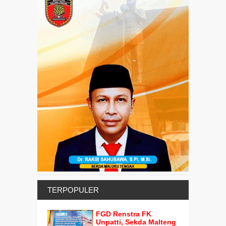
TERPOPULER
FGD Renstra FK
Unpatti, Sekda Malteng