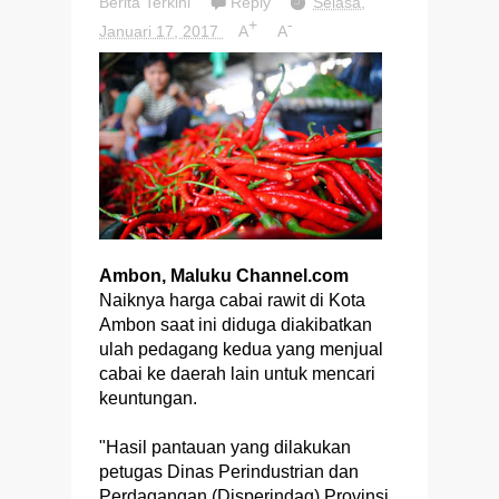
Berita Terkini
Reply
Selasa,
+
-
Januari 17, 2017
A
A
Ambon, Maluku Channel.com
Naiknya harga cabai rawit di Kota
Ambon saat ini diduga diakibatkan
ulah pedagang kedua yang menjual
cabai ke daerah lain untuk mencari
keuntungan.
"Hasil pantauan yang dilakukan
petugas Dinas Perindustrian dan
Perdagangan (Disperindag) Provinsi