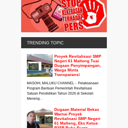
TRENDING TOPIC
Proyek Revitalisasi SMP
Negeri 61 Malteng Tuai
Dugaan Penyimpangan,
Warga Minta
Transparansi
MASOHI, MALUKU CHANNEL - Pelaksanaan
Program Bantuan Pemerintah Revitalisasi
Satuan Pendidikan Tahun 2026 di Sekolah
Meneng...
Dugaan Material Bekas
Warnai Proyek
Revitalisasi SMP Negeri
61 Malteng, Eks Ketua
P2SP Buka Suara