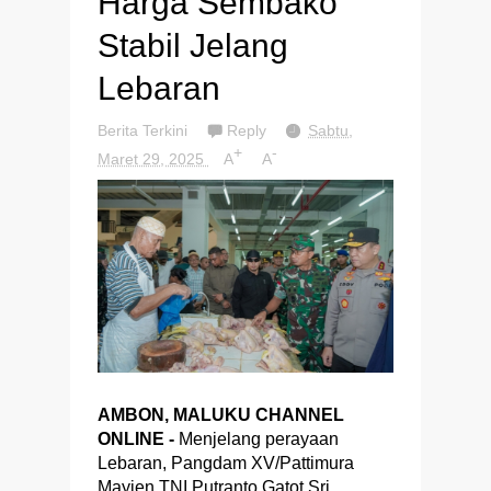
Harga Sembako
Stabil Jelang
Lebaran
Berita Terkini
Reply
Sabtu,
+
-
Maret 29, 2025
A
A
AMBON, MALUKU CHANNEL
ONLINE -
Menjelang perayaan
Lebaran, Pangdam XV/Pattimura
Mayjen TNI Putranto Gatot Sri