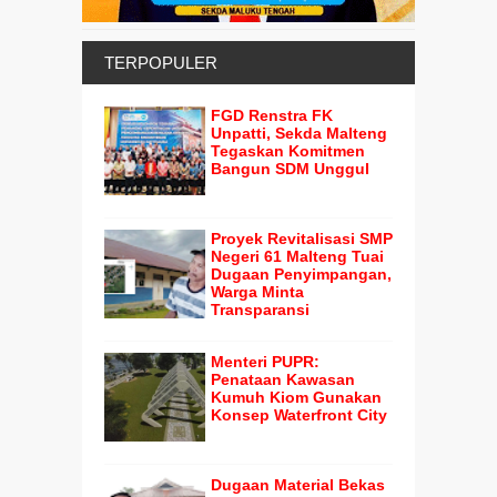
TERPOPULER
FGD Renstra FK
Unpatti, Sekda Malteng
Tegaskan Komitmen
Bangun SDM Unggul
Proyek Revitalisasi SMP
Negeri 61 Malteng Tuai
Dugaan Penyimpangan,
Warga Minta
Transparansi
Menteri PUPR:
Penataan Kawasan
Kumuh Kiom Gunakan
Konsep Waterfront City
Dugaan Material Bekas