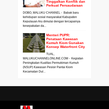
Tinggalkan Konflik dan
Perkuat Persaudaraan
DOBO, MALUKU CHANNEL - Babak baru
kehidupan sosial masyarakat Kabupaten
Kepulauan Aru dimulai dengan tercapainya
kesepakatan da...
Menteri PUPR:
Penataan Kawasan
Kumuh Kiom Gunakan
Konsep Waterfront City
TUAL,
MALUKUCHANNELONLINE.COM - Kegiatan
Peningkatan Kualitas Permukiman Kumuh
(NSUP) Kawasan Pesisir Pantai Kiom
Kecamatan Dul...