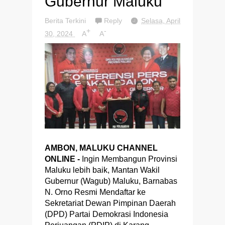
Gubernur Maluku
Berita Terkini
Reply
Selasa, April
+
-
30, 2024
A
A
AMBON, MALUKU CHANNEL
ONLINE -
Ingin Membangun Provinsi
Maluku lebih baik, Mantan Wakil
Gubernur (Wagub) Maluku, Barnabas
N. Orno Resmi Mendaftar ke
Sekretariat Dewan Pimpinan Daerah
(DPD) Partai Demokrasi Indonesia