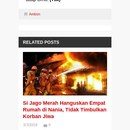
Ambon
RELATED POSTS
Si Jago Merah Hanguskan Empat
Rumah di Nania, Tidak Timbulkan
Korban Jiwa
3/3/2018
0