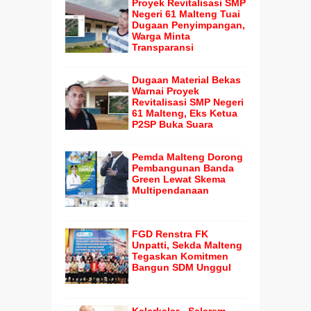
Proyek Revitalisasi SMP
Negeri 61 Malteng Tuai
Dugaan Penyimpangan,
Warga Minta
Transparansi
Dugaan Material Bekas
Warnai Proyek
Revitalisasi SMP Negeri
61 Malteng, Eks Ketua
P2SP Buka Suara
Pemda Malteng Dorong
Pembangunan Banda
Green Lewat Skema
Multipendanaan
FGD Renstra FK
Unpatti, Sekda Malteng
Tegaskan Komitmen
Bangun SDM Unggul
Kalarkalar - Salarem