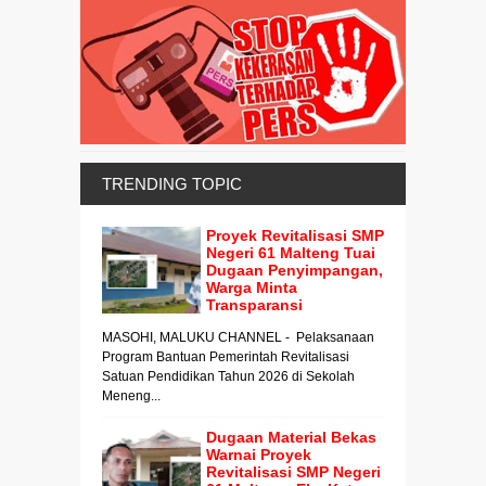
TRENDING TOPIC
Proyek Revitalisasi SMP
Negeri 61 Malteng Tuai
Dugaan Penyimpangan,
Warga Minta
Transparansi
MASOHI, MALUKU CHANNEL - Pelaksanaan
Program Bantuan Pemerintah Revitalisasi
Satuan Pendidikan Tahun 2026 di Sekolah
Meneng...
Dugaan Material Bekas
Warnai Proyek
Revitalisasi SMP Negeri