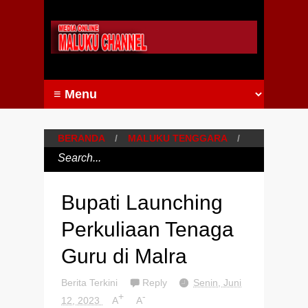
BERANDA
/
MALUKU TENGGARA
/
Bupati Launching
Perkuliaan Tenaga
Guru di Malra
Berita Terkini
Reply
Senin, Juni
+
-
12, 2023
A
A