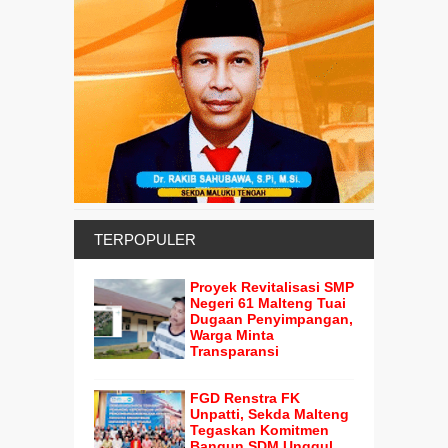
TERPOPULER
Proyek Revitalisasi SMP
Negeri 61 Malteng Tuai
Dugaan Penyimpangan,
Warga Minta
Transparansi
FGD Renstra FK
Unpatti, Sekda Malteng
Tegaskan Komitmen
Bangun SDM Unggul