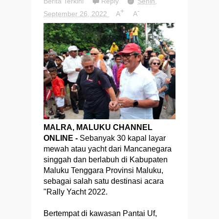
Berita Terkini
Reply
Senin,
+
-
September 26, 2022
A
A
MALRA, MALUKU CHANNEL
ONLINE -
Sebanyak 30 kapal layar
mewah atau yacht dari Mancanegara
singgah dan berlabuh di Kabupaten
Maluku Tenggara Provinsi Maluku,
sebagai salah satu destinasi acara
"Rally Yacht 2022.
Bertempat di kawasan Pantai Uf,