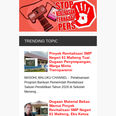
TRENDING TOPIC
Proyek Revitalisasi SMP
Negeri 61 Malteng Tuai
Dugaan Penyimpangan,
Warga Minta
Transparansi
MASOHI, MALUKU CHANNEL - Pelaksanaan
Program Bantuan Pemerintah Revitalisasi
Satuan Pendidikan Tahun 2026 di Sekolah
Meneng...
Dugaan Material Bekas
Warnai Proyek
Revitalisasi SMP Negeri
61 Malteng, Eks Ketua