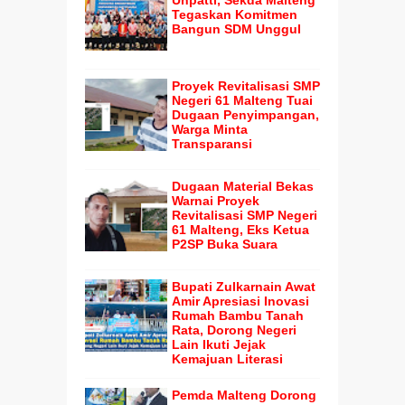
Unpatti, Sekda Malteng
Tegaskan Komitmen
Bangun SDM Unggul
Proyek Revitalisasi SMP
Negeri 61 Malteng Tuai
Dugaan Penyimpangan,
Warga Minta
Transparansi
Dugaan Material Bekas
Warnai Proyek
Revitalisasi SMP Negeri
61 Malteng, Eks Ketua
P2SP Buka Suara
Bupati Zulkarnain Awat
Amir Apresiasi Inovasi
Rumah Bambu Tanah
Rata, Dorong Negeri
Lain Ikuti Jejak
Kemajuan Literasi
Pemda Malteng Dorong