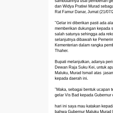
sambutannya usai pemberian gel
dan Widya Pratiwi Murad sebaga
Rat Famur Danar, Jumat (21/07/
"Gelar ini diberikan pasti ada 
memberikan dukungan kepada say
salah satunya sehingga ada re
selanjutnya dibawah ke Pemerin
Kementerian dalam rangka pemba
Thaher.
Bupati melanjutkan, adanya peri
Dewan Raja Suku Kei, untuk apa
Maluku, Murad Ismail atas jasan
kepada daerah ini.
"Maka, sebagai bentuk ucapan teri
gelar Vis Bad kepada Gubernur 
hari ini saya mau katakan kepa
bahwa Gubernur Maluku Murad I