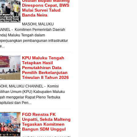
Usulan Bupati Malteng
Direspons Cepat, BWS
Mulai Survei Talud
Banda Neira
MASOHI, MALUKU
NNEL - Komitmen Pemerintah Daerah
mda) Maluku Tengah dalam
perjuangkan pembangunan infrastruktur
e...
KPU Maluku Tengah
Tetapkan Hasil
Pemutakhiran Data
Pemilih Berkelanjutan
Triwulan II Tahun 2026
OHI, MALUKU CHANNEL - Komisi
ilihan Umum (KPU) Kabupaten Maluku
gah menggelar Rapat Pleno Terbuka
pitulasi dan Pen...
FGD Renstra FK
Unpatti, Sekda Malteng
Tegaskan Komitmen
Bangun SDM Unggul