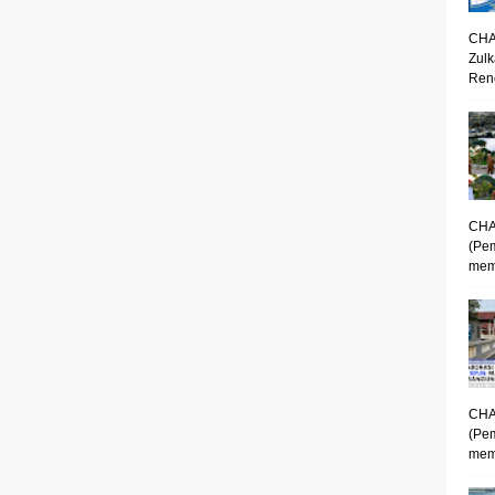
CHA
Zulk
Renc
CHA
(Pe
mem
CHA
(Pe
memp