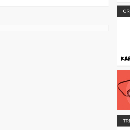
OR
TR