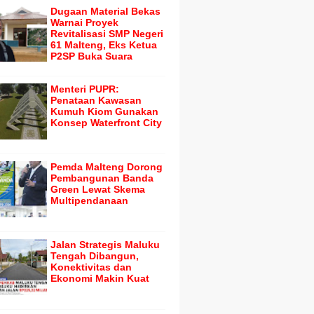
Dugaan Material Bekas
Warnai Proyek
Revitalisasi SMP Negeri
61 Malteng, Eks Ketua
P2SP Buka Suara
Menteri PUPR:
Penataan Kawasan
Kumuh Kiom Gunakan
Konsep Waterfront City
Pemda Malteng Dorong
Pembangunan Banda
Green Lewat Skema
Multipendanaan
Jalan Strategis Maluku
Tengah Dibangun,
Konektivitas dan
Ekonomi Makin Kuat