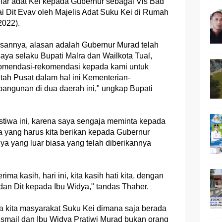
ar adat Kei kepada Gubernur sebagai Vis Bad
i Dit Evav oleh Majelis Adat Suku Kei di Rumah
2022).
alasannya, alasan adalah Gubernur Murad telah
a selaku Bupati Malra dan Wailkota Tual,
komendasi-rekomendasi kepada kami untuk
tah Pusat dalam hal ini Kementerian-
ngunan di dua daerah ini," ungkap Bupati
stiwa ini, karena saya sengaja meminta kepada
 yang harus kita berikan kepada Gubernur
ya yang luar biasa yang telah diberikannya
ma kasih, hari ini, kita kasih hati kita, dengan
dan Dit kepada Ibu Widya," tandas Thaher.
da kita masyarakat Suku Kei dimana saja berada
smail dan Ibu Widya Pratiwi Murad bukan orang