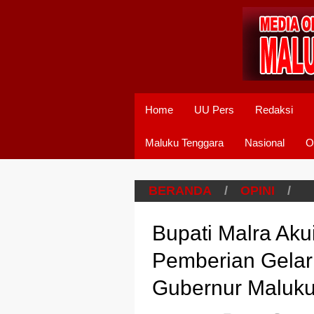
Home
UU Pers
Redaksi
Maluku Tenggara
Nasional
O
BERANDA
/
OPINI
/
Bupati Malra Aku
Pemberian Gelar
Gubernur Maluk