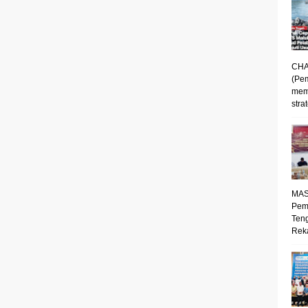
CHA
(Pe
mem
strat
MAS
Pem
Ten
Reka