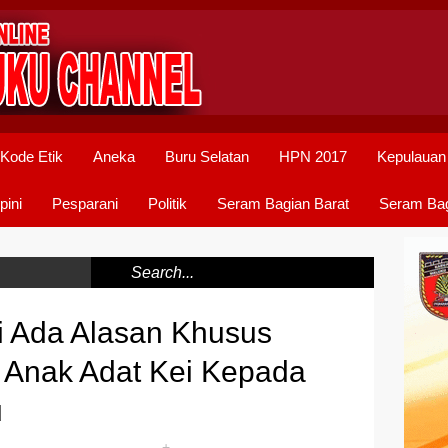
Kode Etik
Aneka
Buru Selatan
HPN 2017
Kepulauan
pini
Pesparani
Politik
Seram Bagian Barat
Seram Bag
i Ada Alasan Khusus
 Anak Adat Kei Kepada
u
+
-