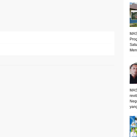
MAS
Prog
Satu
Mene
MAS
revi
Neg
yang