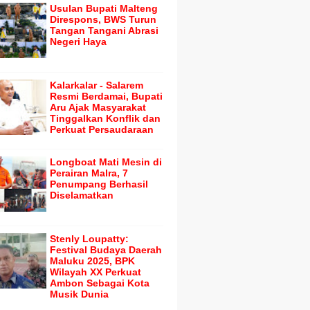
Usulan Bupati Malteng
Direspons, BWS Turun
Tangan Tangani Abrasi
Negeri Haya
Kalarkalar - Salarem
Resmi Berdamai, Bupati
Aru Ajak Masyarakat
Tinggalkan Konflik dan
Perkuat Persaudaraan
Longboat Mati Mesin di
Perairan Malra, 7
Penumpang Berhasil
Diselamatkan
Stenly Loupatty:
Festival Budaya Daerah
Maluku 2025, BPK
Wilayah XX Perkuat
Ambon Sebagai Kota
Musik Dunia