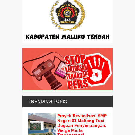
TRENDING TOPIC
Proyek Revitalisasi SMP
Negeri 61 Malteng Tuai
Dugaan Penyimpangan,
Warga Minta
Transparansi