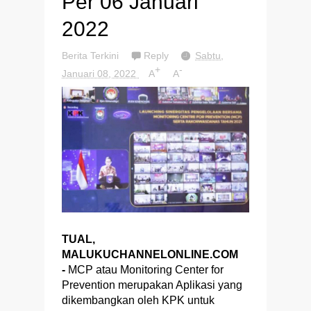
Per 06 Januari
2022
Berita Terkini
Reply
Sabtu,
+
-
Januari 08, 2022
A
A
TUAL,
MALUKUCHANNELONLINE.COM
-
MCP atau Monitoring Center for
Prevention merupakan Aplikasi yang
dikembangkan oleh KPK untuk