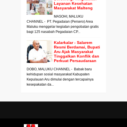
Layanan Kesehatan
Masyarakat Malteng
MASOHI, MALUKU
CHANNEL - PT. Pegadaian (Persero) Area
Maluku menggelar kegiatan pengobatan gratis
bagi 125 nasabah Pegadaian CP...
Kalarkalar - Salarem
Resmi Berdamai, Bupati
Aru Ajak Masyarakat
Tinggalkan Konflik dan
Perkuat Persaudaraan
DOBO, MALUKU CHANNEL - Babak baru
kehidupan sosial masyarakat Kabupaten
Kepulauan Aru dimulai dengan tercapainya
kesepakatan da...