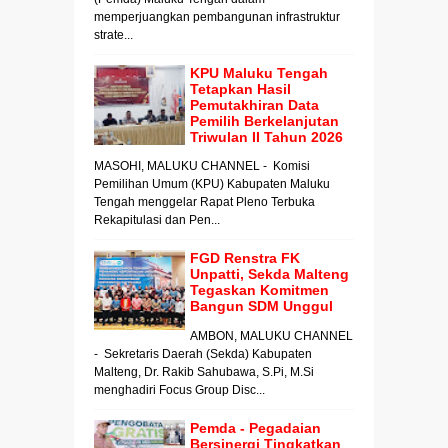
memperjuangkan pembangunan infrastruktur
strate...
KPU Maluku Tengah
Tetapkan Hasil
Pemutakhiran Data
Pemilih Berkelanjutan
Triwulan II Tahun 2026
MASOHI, MALUKU CHANNEL - Komisi
Pemilihan Umum (KPU) Kabupaten Maluku
Tengah menggelar Rapat Pleno Terbuka
Rekapitulasi dan Pen...
FGD Renstra FK
Unpatti, Sekda Malteng
Tegaskan Komitmen
Bangun SDM Unggul
AMBON, MALUKU CHANNEL
- Sekretaris Daerah (Sekda) Kabupaten
Malteng, Dr. Rakib Sahubawa, S.Pi, M.Si
menghadiri Focus Group Disc...
Pemda - Pegadaian
Bersinergi Tingkatkan