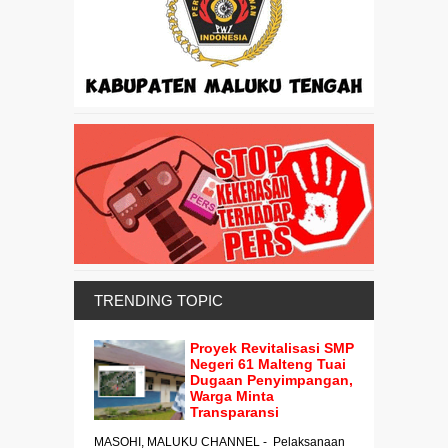
TRENDING TOPIC
Proyek Revitalisasi SMP
Negeri 61 Malteng Tuai
Dugaan Penyimpangan,
Warga Minta
Transparansi
MASOHI, MALUKU CHANNEL - Pelaksanaan