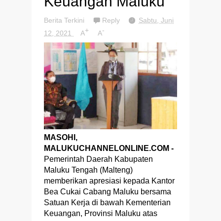
Keuangan Maluku
Berita Terkini
Reply
Sabtu, Juni
+
-
12, 2021
A
A
MASOHI,
MALUKUCHANNELONLINE.COM -
Pemerintah Daerah Kabupaten
Maluku Tengah (Malteng)
memberikan apresiasi kepada Kantor
Bea Cukai Cabang Maluku bersama
Satuan Kerja di bawah Kementerian
Keuangan, Provinsi Maluku atas