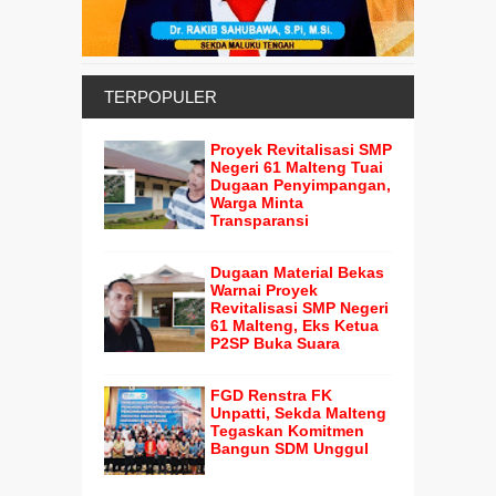
TERPOPULER
Proyek Revitalisasi SMP
Negeri 61 Malteng Tuai
Dugaan Penyimpangan,
Warga Minta
Transparansi
Dugaan Material Bekas
Warnai Proyek
Revitalisasi SMP Negeri
61 Malteng, Eks Ketua
P2SP Buka Suara
FGD Renstra FK
Unpatti, Sekda Malteng
Tegaskan Komitmen
Bangun SDM Unggul