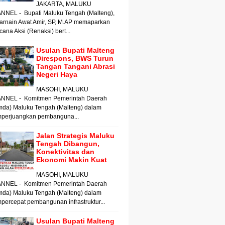
JAKARTA, MALUKU
NNEL - Bupati Maluku Tengah (Malteng),
arnain Awat Amir, SP, M.AP memaparkan
ana Aksi (Renaksi) bert...
Usulan Bupati Malteng
Direspons, BWS Turun
Tangan Tangani Abrasi
Negeri Haya
MASOHI, MALUKU
NNEL - Komitmen Pemerintah Daerah
mda) Maluku Tengah (Malteng) dalam
perjuangkan pembanguna...
Jalan Strategis Maluku
Tengah Dibangun,
Konektivitas dan
Ekonomi Makin Kuat
MASOHI, MALUKU
NNEL - Komitmen Pemerintah Daerah
mda) Maluku Tengah (Malteng) dalam
ercepat pembangunan infrastruktur...
Usulan Bupati Malteng