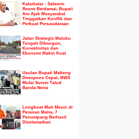
Kalarkalar - Salarem
Resmi Berdamai, Bupati
Aru Ajak Masyarakat
Tinggalkan Konflik dan
Perkuat Persaudaraan
Jalan Strategis Maluku
Tengah Dibangun,
Konektivitas dan
Ekonomi Makin Kuat
Usulan Bupati Malteng
Direspons Cepat, BWS
Mulai Survei Talud
Banda Neira
Longboat Mati Mesin di
Perairan Malra, 7
Penumpang Berhasil
Diselamatkan