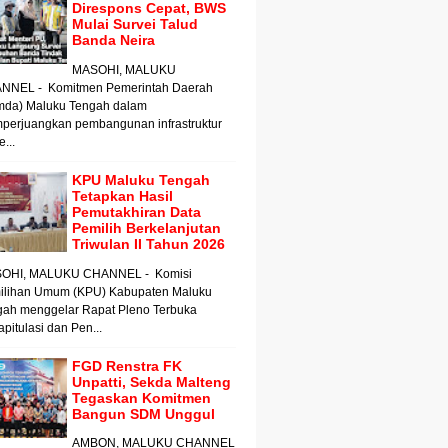
Direspons Cepat, BWS
Mulai Survei Talud
Banda Neira
MASOHI, MALUKU
NNEL - Komitmen Pemerintah Daerah
mda) Maluku Tengah dalam
perjuangkan pembangunan infrastruktur
e...
KPU Maluku Tengah
Tetapkan Hasil
Pemutakhiran Data
Pemilih Berkelanjutan
Triwulan II Tahun 2026
OHI, MALUKU CHANNEL - Komisi
ilihan Umum (KPU) Kabupaten Maluku
gah menggelar Rapat Pleno Terbuka
pitulasi dan Pen...
FGD Renstra FK
Unpatti, Sekda Malteng
Tegaskan Komitmen
Bangun SDM Unggul
AMBON, MALUKU CHANNEL