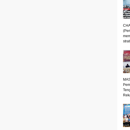
CHA
(Pe
mem
strat
MAS
Pem
Ten
Reka