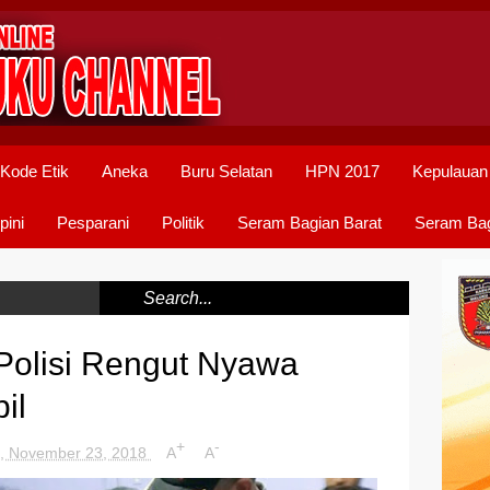
Kode Etik
Aneka
Buru Selatan
HPN 2017
Kepulauan
pini
Pesparani
Politik
Seram Bagian Barat
Seram Bag
olisi Rengut Nyawa
il
+
-
, November 23, 2018
A
A