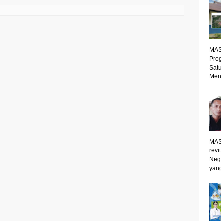
MAS
Prog
Satu
Mene
MAS
revi
Neg
yang