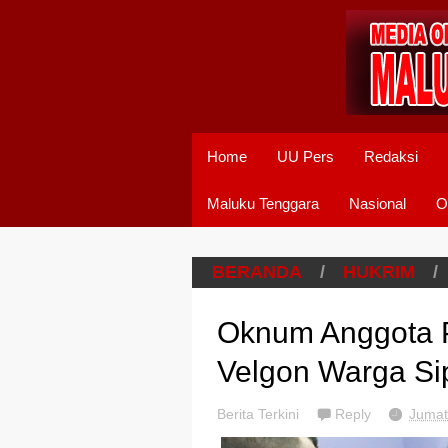
Home
UU Pers
Redaksi
Maluku Tenggara
Nasional
O
BERANDA
/
HUKRIM
/
Oknum Anggota P
Velgon Warga Sip
Berita Terkini
Reply
Jumat