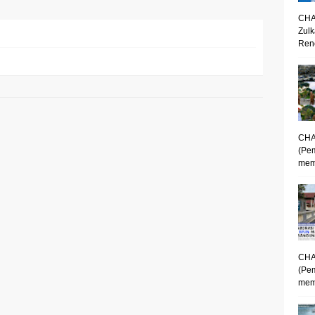
CHA
Zulk
Renc
CHA
(Pe
mem
CHA
(Pe
memp