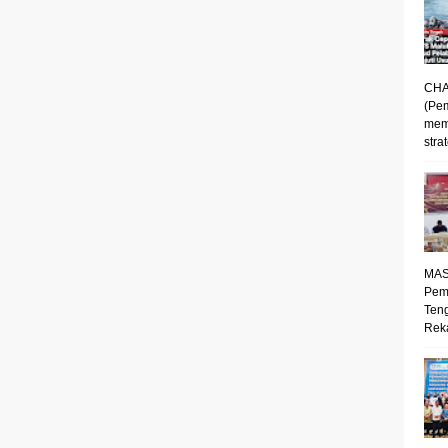
CHA
(Pe
mem
strat
MAS
Pem
Ten
Reka