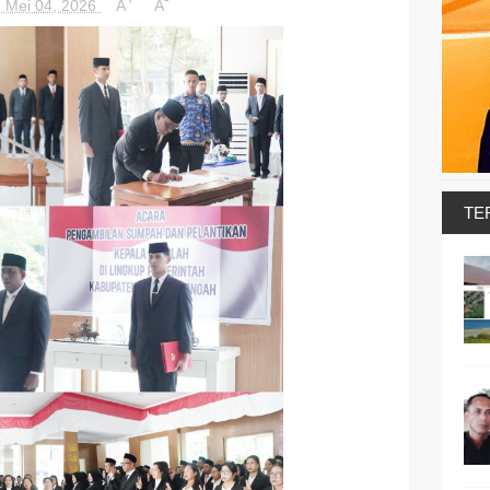
, Mei 04, 2026
A
A
TE