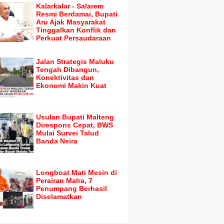
Kalarkalar - Salarem
Resmi Berdamai, Bupati
Aru Ajak Masyarakat
Tinggalkan Konflik dan
Perkuat Persaudaraan
Jalan Strategis Maluku
Tengah Dibangun,
Konektivitas dan
Ekonomi Makin Kuat
Usulan Bupati Malteng
Direspons Cepat, BWS
Mulai Survei Talud
Banda Neira
Longboat Mati Mesin di
Perairan Malra, 7
Penumpang Berhasil
Diselamatkan