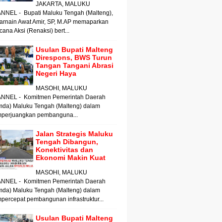
JAKARTA, MALUKU
NNEL - Bupati Maluku Tengah (Malteng),
arnain Awat Amir, SP, M.AP memaparkan
ana Aksi (Renaksi) bert...
Usulan Bupati Malteng
Direspons, BWS Turun
Tangan Tangani Abrasi
Negeri Haya
MASOHI, MALUKU
NNEL - Komitmen Pemerintah Daerah
mda) Maluku Tengah (Malteng) dalam
perjuangkan pembanguna...
Jalan Strategis Maluku
Tengah Dibangun,
Konektivitas dan
Ekonomi Makin Kuat
MASOHI, MALUKU
NNEL - Komitmen Pemerintah Daerah
mda) Maluku Tengah (Malteng) dalam
ercepat pembangunan infrastruktur...
Usulan Bupati Malteng