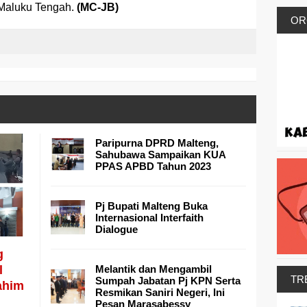
 Maluku Tengah.
(MC-JB)
OR
Paripurna DPRD Malteng,
Sahubawa Sampaikan KUA
PPAS APBD Tahun 2023
Pj Bupati Malteng Buka
Internasional Interfaith
Dialogue
g
l
Melantik dan Mengambil
TR
Sumpah Jabatan Pj KPN Serta
ahim
Resmikan Saniri Negeri, Ini
Pesan Marasabessy