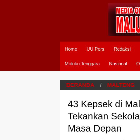
Home
UU Pers
Redaksi
Maluku Tenggara
Nasional
O
BERANDA
/
MALTENG
43 Kepsek di Malt
Tekankan Sekola
Masa Depan