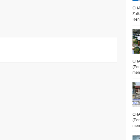
CHA
Zulk
Renc
CHA
(Pe
mem
CHA
(Pe
memp