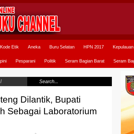
Kode Etik
Aneka
Buru Selatan
HPN 2017
Kepulauan
pini
Pesparani
Politik
Seram Bagian Barat
Seram Bag
/
eng Dilantik, Bupati
h Sebagai Laboratorium
+
-