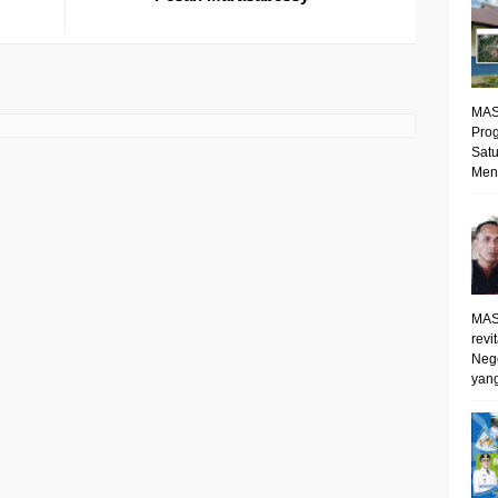
MAS
Prog
Satu
Mene
MAS
revi
Neg
yang