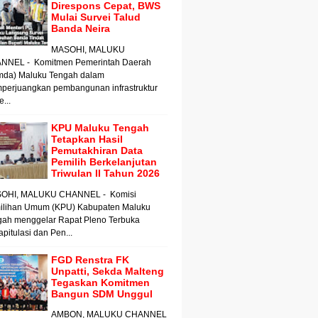
Direspons Cepat, BWS
Mulai Survei Talud
Banda Neira
MASOHI, MALUKU
NNEL - Komitmen Pemerintah Daerah
mda) Maluku Tengah dalam
perjuangkan pembangunan infrastruktur
e...
KPU Maluku Tengah
Tetapkan Hasil
Pemutakhiran Data
Pemilih Berkelanjutan
Triwulan II Tahun 2026
OHI, MALUKU CHANNEL - Komisi
ilihan Umum (KPU) Kabupaten Maluku
gah menggelar Rapat Pleno Terbuka
pitulasi dan Pen...
FGD Renstra FK
Unpatti, Sekda Malteng
Tegaskan Komitmen
Bangun SDM Unggul
AMBON, MALUKU CHANNEL