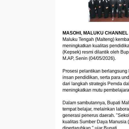
MASOHI, MALUKU CHANNEL 
Maluku Tengah (Malteng) kemb
meningkatkan kualitas pendidi
(Kepsek) resmi dilantik oleh Bu
M.AP, Senin (04/05/2026).
Prosesi pelantikan berlangsung k
insan pendidikan, serta para un
dari langkah strategis Pemda da
meningkatkan mutu pembelajara
Dalam sambutannya, Bupati Ma
tempat belajar, melainkan labo
generasi penerus daerah. "Seko
kualitas Sumber Daya Manusia 
dipertaruhkan," ujar Bupati.