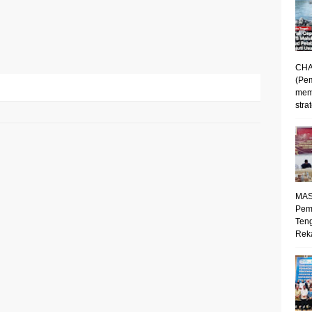
CHA
(Pe
mem
strat
MAS
Pem
Ten
Reka