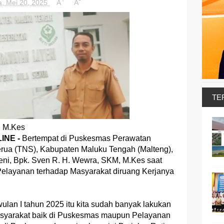
a, Mei 20, 2025
A
A
TE
, M.Kes
INE -
Bertempat di Puskesmas Perawatan
rua (TNS), Kabupaten Maluku Tengah (Malteng),
ni, Bpk. Sven R. H. Wewra, SKM, M.Kes saat
 Pelayanan terhadap Masyarakat diruang Kerjanya
ulan I tahun 2025 itu kita sudah banyak lakukan
asyarakat baik di Puskesmas maupun Pelayanan