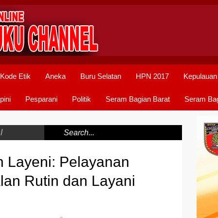
Kode Etik
Aneka
Buru Selatan
HPN 2017
Kepulauan
pini
Pesparani
Politik
Seram Bagian Barat
Seram Bag
/
 Layeni: Pelayanan
lan Rutin dan Layani
+
-