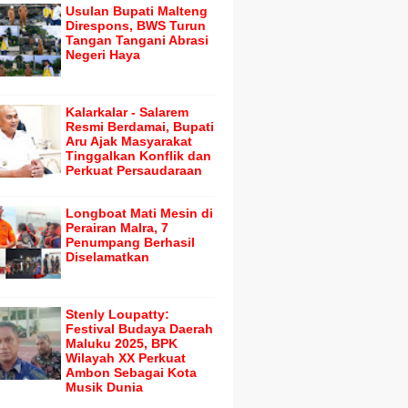
Usulan Bupati Malteng
Direspons, BWS Turun
Tangan Tangani Abrasi
Negeri Haya
Kalarkalar - Salarem
Resmi Berdamai, Bupati
Aru Ajak Masyarakat
Tinggalkan Konflik dan
Perkuat Persaudaraan
Longboat Mati Mesin di
Perairan Malra, 7
Penumpang Berhasil
Diselamatkan
Stenly Loupatty:
Festival Budaya Daerah
Maluku 2025, BPK
Wilayah XX Perkuat
Ambon Sebagai Kota
Musik Dunia