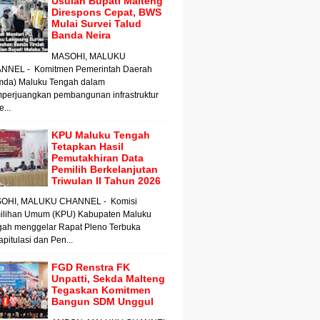
Usulan Bupati Malteng
Direspons Cepat, BWS
Mulai Survei Talud
Banda Neira
MASOHI, MALUKU
NNEL - Komitmen Pemerintah Daerah
mda) Maluku Tengah dalam
perjuangkan pembangunan infrastruktur
e...
KPU Maluku Tengah
Tetapkan Hasil
Pemutakhiran Data
Pemilih Berkelanjutan
Triwulan II Tahun 2026
OHI, MALUKU CHANNEL - Komisi
ilihan Umum (KPU) Kabupaten Maluku
gah menggelar Rapat Pleno Terbuka
pitulasi dan Pen...
FGD Renstra FK
Unpatti, Sekda Malteng
Tegaskan Komitmen
Bangun SDM Unggul