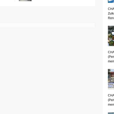
CHA
Zulk
Renc
CHA
(Pe
mem
CHA
(Pe
memp