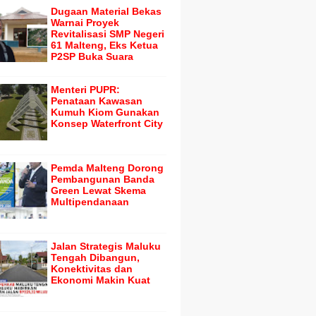
Dugaan Material Bekas
Warnai Proyek
Revitalisasi SMP Negeri
61 Malteng, Eks Ketua
P2SP Buka Suara
Menteri PUPR:
Penataan Kawasan
Kumuh Kiom Gunakan
Konsep Waterfront City
Pemda Malteng Dorong
Pembangunan Banda
Green Lewat Skema
Multipendanaan
Jalan Strategis Maluku
Tengah Dibangun,
Konektivitas dan
Ekonomi Makin Kuat