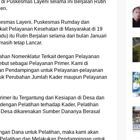
 di Puskesmas Layeni selama ini Berjalan Rutin
ien.
Puskesmas Layeni, Puskesmas Rumday dan
rkait Pelayanan Kesehatan di Masyarakat di 19
) itu Rutin Berjalan selama dari bulan Januari
masih tetap Lancar.
han Nomenklatur Terkait dengan Pelayanan
but sebagai Pelayanan Primer. Kami di
n Pendampingan untuk Pelayanan-pelayanan
baik Perubahan Jumlah Kader maupun Pelayanan
rimer itu Tergantung dari Kesiapan di Desa dan
engan Pelatihan terhadap Kader, Pelatihan
ah Desa dikarenakan Sumber Dananya Berasal
ngan Dana untuk Pelatihan, maka kami akan
Pelatihan dan Melakukan Pendampingan untuk