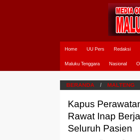
Home
UU Pers
Redaksi
Maluku Tenggara
Nasional
O
BERANDA
/
MALTENG
Kapus Perawatan
Rawat Inap Berja
Seluruh Pasien