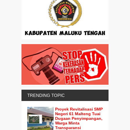
TRENDING TOPIC
Proyek Revitalisasi SMP
Negeri 61 Malteng Tuai
Dugaan Penyimpangan,
Warga Minta
Transparansi