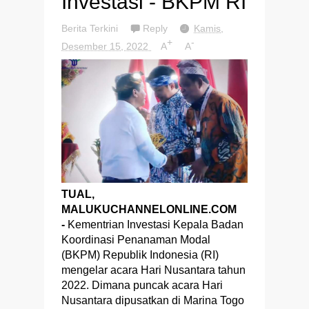
Investasi - BKPM RI
Berita Terkini
Reply
Kamis,
+
-
Desember 15, 2022
A
A
TUAL,
MALUKUCHANNELONLINE.COM
-
Kementrian Investasi Kepala Badan
Koordinasi Penanaman Modal
(BKPM) Republik Indonesia (RI)
mengelar acara Hari Nusantara tahun
2022. Dimana puncak acara Hari
Nusantara dipusatkan di Marina Togo