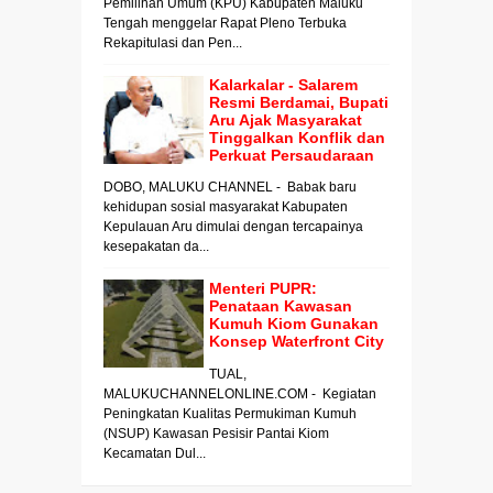
Pemilihan Umum (KPU) Kabupaten Maluku
Tengah menggelar Rapat Pleno Terbuka
Rekapitulasi dan Pen...
Kalarkalar - Salarem
Resmi Berdamai, Bupati
Aru Ajak Masyarakat
Tinggalkan Konflik dan
Perkuat Persaudaraan
DOBO, MALUKU CHANNEL - Babak baru
kehidupan sosial masyarakat Kabupaten
Kepulauan Aru dimulai dengan tercapainya
kesepakatan da...
Menteri PUPR:
Penataan Kawasan
Kumuh Kiom Gunakan
Konsep Waterfront City
TUAL,
MALUKUCHANNELONLINE.COM - Kegiatan
Peningkatan Kualitas Permukiman Kumuh
(NSUP) Kawasan Pesisir Pantai Kiom
Kecamatan Dul...