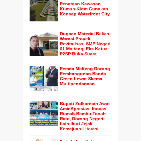
Penataan Kawasan
Kumuh Kiom Gunakan
Konsep Waterfront City
Dugaan Material Bekas
Warnai Proyek
Revitalisasi SMP Negeri
61 Malteng, Eks Ketua
P2SP Buka Suara
Pemda Malteng Dorong
Pembangunan Banda
Green Lewat Skema
Multipendanaan
Bupati Zulkarnain Awat
Amir Apresiasi Inovasi
Rumah Bambu Tanah
Rata, Dorong Negeri
Lain Ikuti Jejak
Kemajuan Literasi