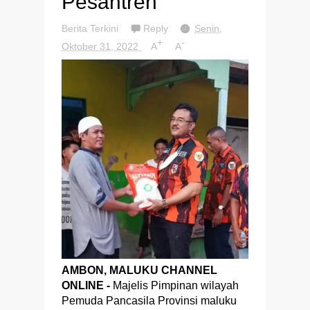
Pesantren
Berita Terkini
Reply
Senin,
+
-
Oktober 31, 2022
A
A
AMBON, MALUKU CHANNEL
ONLINE -
Majelis Pimpinan wilayah
Pemuda Pancasila Provinsi maluku