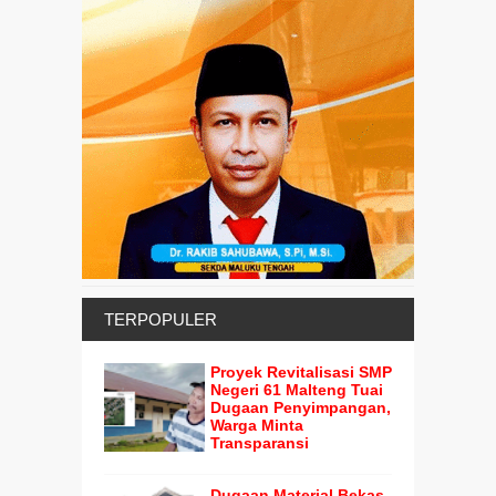
TERPOPULER
Proyek Revitalisasi SMP
Negeri 61 Malteng Tuai
Dugaan Penyimpangan,
Warga Minta
Transparansi
Dugaan Material Bekas