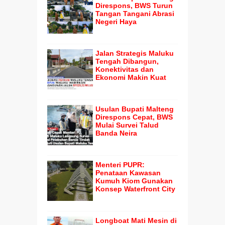
Direspons, BWS Turun
Tangan Tangani Abrasi
Negeri Haya
Jalan Strategis Maluku
Tengah Dibangun,
Konektivitas dan
Ekonomi Makin Kuat
Usulan Bupati Malteng
Direspons Cepat, BWS
Mulai Survei Talud
Banda Neira
Menteri PUPR:
Penataan Kawasan
Kumuh Kiom Gunakan
Konsep Waterfront City
Longboat Mati Mesin di