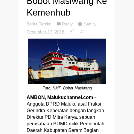
Bobot Masiwang Ke
Kemenhub
Berita Terkini
Reply
Senin,
+
-
Desember 17, 2018
A
A
Foto: KMP. Bobot Masiwang
AMBON, Malukuchannel.com -
Anggota DPRD Maluku asal Fraksi
Gerindra Keberatan dengan langkah
Direktur PD Mitra Karya, sebuah
perusahaan BUMD milik Pemerintah
Daerah Kabupaten Seram Bagian