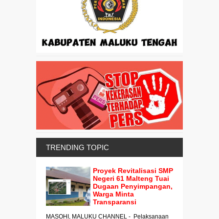
TRENDING TOPIC
Proyek Revitalisasi SMP
Negeri 61 Malteng Tuai
Dugaan Penyimpangan,
Warga Minta
Transparansi
MASOHI, MALUKU CHANNEL - Pelaksanaan